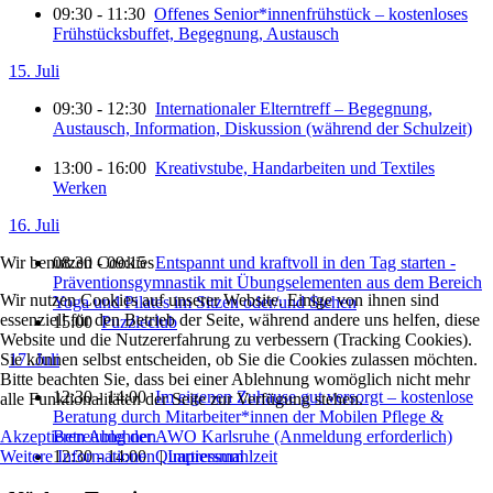
09:30 - 11:30
Offenes Senior*innenfrühstück – kostenloses
Frühstücksbuffet, Begegnung, Austausch
15. Juli
09:30 - 12:30
Internationaler Elterntreff – Begegnung,
Austausch, Information, Diskussion (während der Schulzeit)
13:00 - 16:00
Kreativstube, Handarbeiten und Textiles
Werken
16. Juli
08:30 - 09:15
Entspannt und kraftvoll in den Tag starten -
Wir benutzen Cookies
Präventionsgymnastik mit Übungselementen aus dem Bereich
Wir nutzen Cookies auf unserer Website. Einige von ihnen sind
Yoga und Pilates im Sitzen oder/und Stehen
essenziell für den Betrieb der Seite, während andere uns helfen, diese
15:00
Puzzleclub
Website und die Nutzererfahrung zu verbessern (Tracking Cookies).
17. Juli
Sie können selbst entscheiden, ob Sie die Cookies zulassen möchten.
Bitte beachten Sie, dass bei einer Ablehnung womöglich nicht mehr
12:30 - 14:00
Im eigenen Zuhause gut versorgt – kostenlose
alle Funktionalitäten der Seite zur Verfügung stehen.
Beratung durch Mitarbeiter*innen der Mobilen Pflege &
Betreuung der AWO Karlsruhe (Anmeldung erforderlich)
Akzeptieren
Ablehnen
12:30 - 14:00
Quartiersmahlzeit
Weitere Informationen
|
Impressum